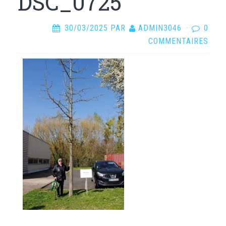
DSC_0725
30/03/2025
PAR
ADMIN3046
·
0
COMMENTAIRES