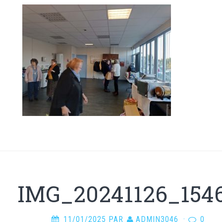
IMG_20241126_154
11/01/2025
PAR
ADMIN3046
·
0