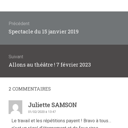
Navigation
de
Précédent
Article
Spectacle du 15 janvier 2019
l’article
précédent
:
Suivant
Article
Allons au théâtre ! 7 février 2023
suivant
:
2
COMMENTAIRES
Juliette SAMSON
01/02/2020 à 13:47
Le travail et les répétitions payent ! Bravo à tous…