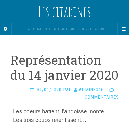
Les citadines
L'ASSOCIATION DES RETRAITÉS ACTIFS DE VILLEPARISIS
Représentation
du 14 janvier 2020
31/01/2020
PAR
ADMIN3046
·
2
COMMENTAIRES
Les coeurs battent, l’angoisse monte…
Les trois coups retentissent…