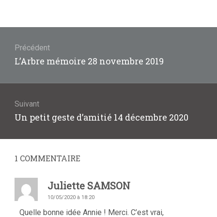
Navigation
de
Précédent
Article
L’Arbre mémoire 28 novembre 2019
l’article
précédent
:
Suivant
Article
Un petit geste d’amitié 14 décembre 2020
suivant
:
1
COMMENTAIRE
Juliette SAMSON
10/05/2020 à 18:20
Quelle bonne idée Annie ! Merci. C’est vrai,