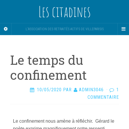
Les citadines
L'ASSOCIATION DES RETRAITÉS ACTIFS DE VILLEPARISIS
Le temps du
confinement
10/05/2020
PAR
ADMIN3046
·
1
COMMENTAIRE
Le confinement nous amène à réfléchir. Gérard le
poète exprime magnifiquement notre ressenti.