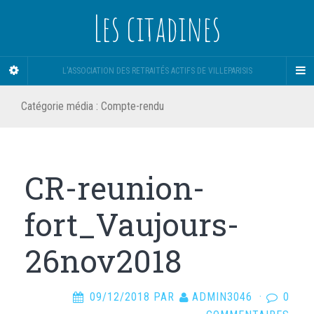
Les citadines
L'ASSOCIATION DES RETRAITÉS ACTIFS DE VILLEPARISIS
Catégorie média :
Compte-rendu
CR-reunion-
fort_Vaujours-
26nov2018
09/12/2018
PAR
ADMIN3046
·
0