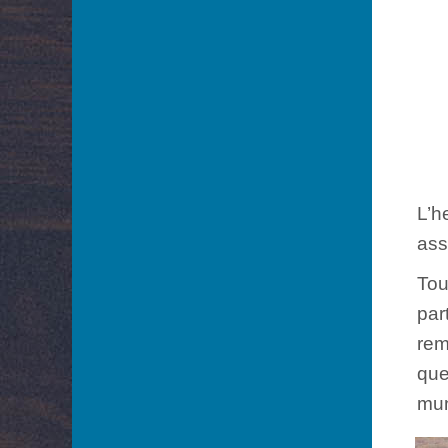
L’h
ass
Tou
par
rem
que
mun