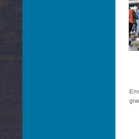
Ens
gra