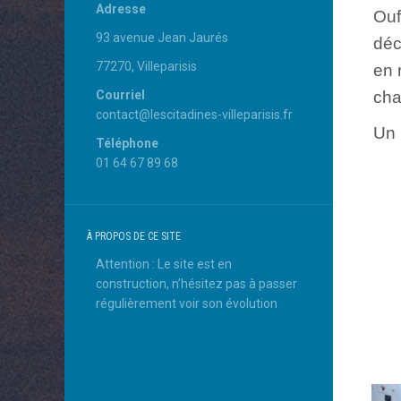
Adresse
Ouf
93 avenue Jean Jaurés
déc
77270, Villeparisis
en 
Courriel
cha
contact@lescitadines-villeparisis.fr
Un 
Téléphone
01 64 67 89 68
À PROPOS DE CE SITE
Attention : Le site est en
construction, n’hésitez pas à passer
régulièrement voir son évolution