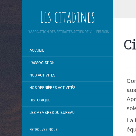
Les citadines
L'ASSOCIATION DES RETRAITÉS ACTIFS DE VILLEPARISIS
C
ACCUEIL
L’ASSOCIATION
NOS ACTIVITÉS
Com
NOS DERNIÈRES ACTIVITÉS
aus
Apr
HISTORIQUE
sole
LES MEMBRES DU BUREAU
La 
équ
RETROUVEZ-NOUS