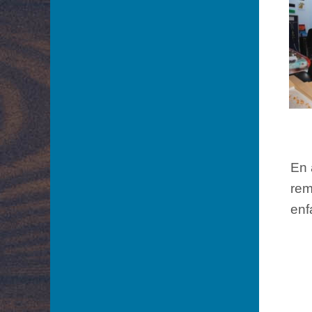
En 
rem
enf