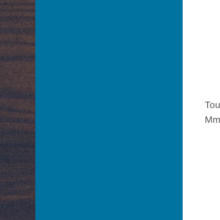
Tou
Mme